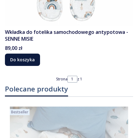
Wkładka do fotelika samochodowego antypotowa -
SENNE MISIE
Cena
89,00 zł
Do koszyka
Strona
z 1
Polecane produkty
Bestseller