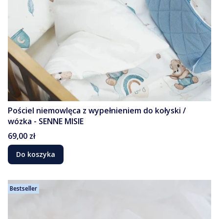
Pościel niemowlęca z wypełnieniem do kołyski /
wózka - SENNE MISIE
Cena
69,00 zł
Do koszyka
Bestseller