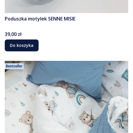
Poduszka motylek SENNE MISIE
Cena
39,00 zł
Do koszyka
Bestseller