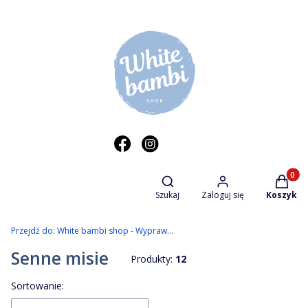
Otwórz wyszukiwarkę
Produkt
Szukaj
Zaloguj się
Koszyk
Przejdź do:
White bambi shop - Wyprawka dziecięca
Senne misie
Produkty:
12
Lista produktów
Sortowanie: