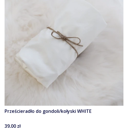
Prześcieradło do gondoli/kołyski WHITE
Cena
39,00 zł