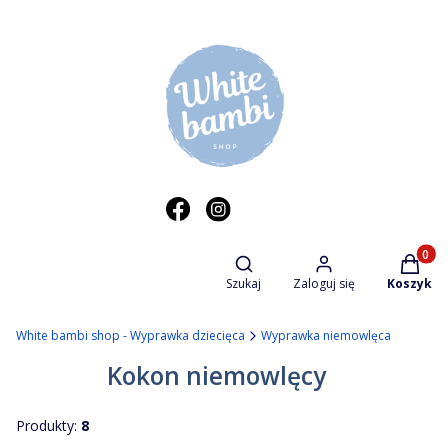
Otwórz wyszukiwarkę
Produkt
Szukaj
Zaloguj się
Koszyk
White bambi shop - Wyprawka dziecięca
Wyprawka niemowlęca
Kokon niemowlęcy
Produkty:
8