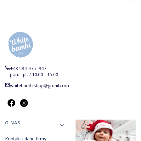
+48 534-975 -347
pon. - pt. / 10:00 - 15:00
whitebambishop@gmail.com
Linki w stopce
O NAS
Kontakt i dane firmy