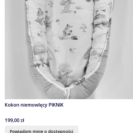
Kokon niemowlęcy PIKNIK
Cena
199,00 zł
Powiadom mnie o dostępności