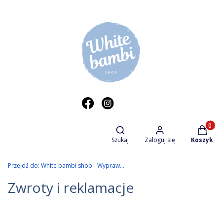
Otwórz wyszukiwarkę
Produkt
Szukaj
Zaloguj się
Koszyk
Przejdź do:
White bambi shop - Wyprawka dziecięca
Zwroty i reklamacje