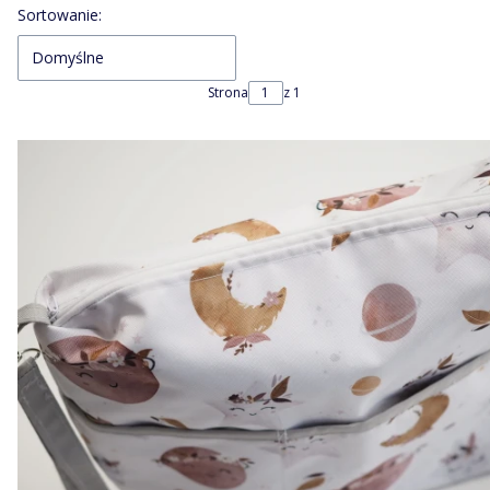
Lista produktów
Sortowanie:
Domyślne
Strona
z 1