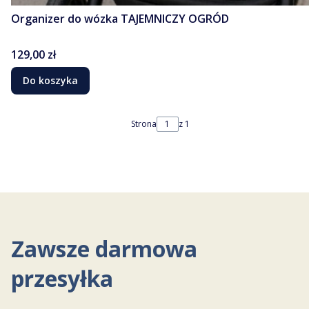
Organizer do wózka TAJEMNICZY OGRÓD
Cena
129,00 zł
Do koszyka
Strona
z 1
Zawsze darmowa
przesyłka