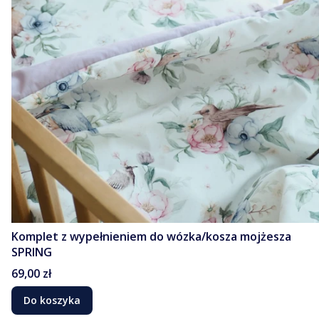
Komplet z wypełnieniem do wózka/kosza mojżesza
SPRING
Cena
69,00 zł
Do koszyka