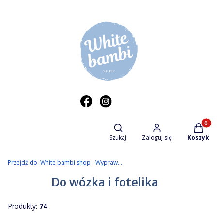
Otwórz wyszukiwarkę
Produkt
Szukaj
Zaloguj się
Koszyk
Przejdź do:
White bambi shop - Wyprawka dziecięca
Do wózka i fotelika
Produkty:
74