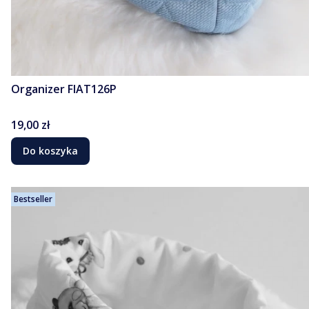
Organizer FIAT126P
Cena
19,00 zł
Do koszyka
Bestseller