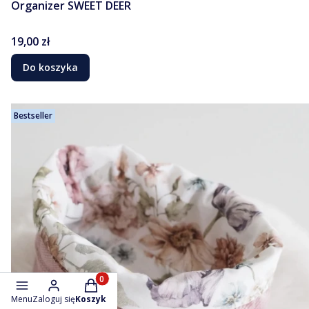
Organizer SWEET DEER
Cena
19,00 zł
Do koszyka
Bestseller
Produkty w koszyku: 0. Zobacz szczegóły
Menu
Zaloguj się
Koszyk