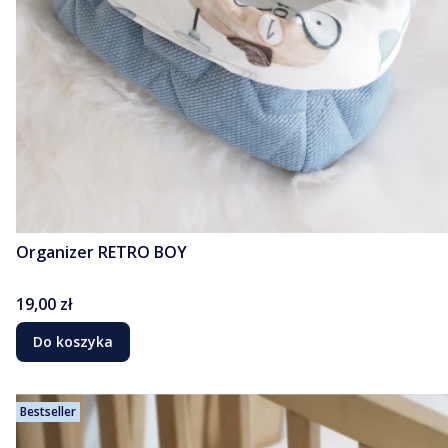
Organizer RETRO BOY
Cena
19,00 zł
Do koszyka
Bestseller