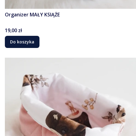
Organizer MAŁY KSIĄŻE
Cena
19,00 zł
Do koszyka