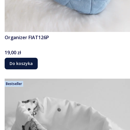
Organizer FIAT126P
Cena
19,00 zł
Do koszyka
Bestseller