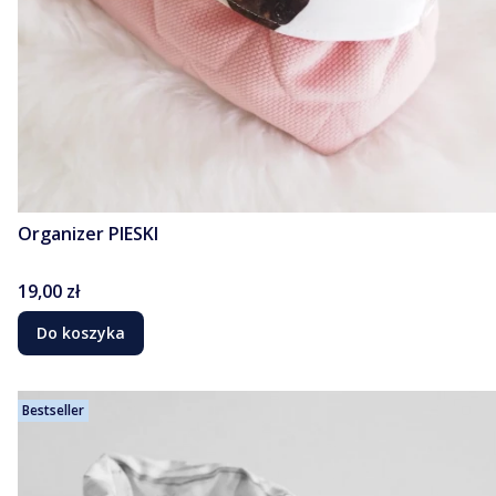
Organizer PIESKI
Cena
19,00 zł
Do koszyka
Bestseller