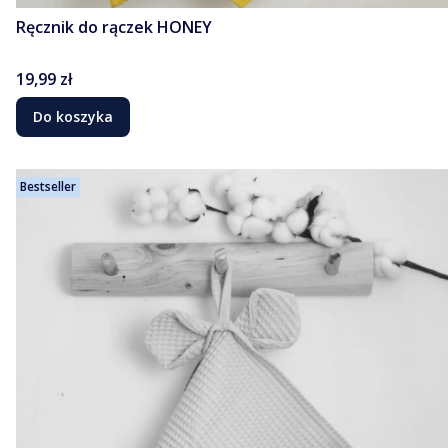
Ręcznik do rączek HONEY
Cena
19,99 zł
Do koszyka
Bestseller