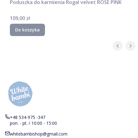
Poduszka do karmienia Rogal velvet ROSE PINK
Cena
109,00 zł
Do koszyka
+48 534-975 -347
pon. - pt. / 10:00 - 15:00
whitebambishop@gmail.com