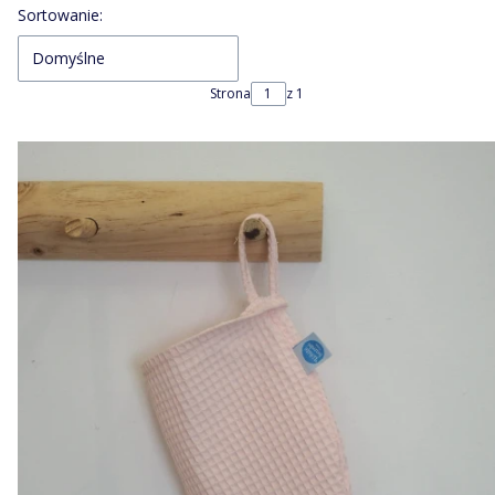
Lista produktów
Sortowanie:
Domyślne
Strona
z 1