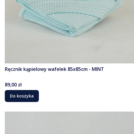
Ręcznik kąpielowy wafelek 85x85cm - MINT
Cena
89,00 zł
Do koszyka