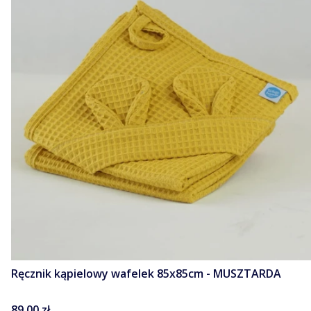
Ręcznik kąpielowy wafelek 85x85cm - MUSZTARDA
Cena
89,00 zł