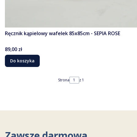
Ręcznik kąpielowy wafelek 85x85cm - SEPIA ROSE
Cena
89,00 zł
Do koszyka
Strona
z 1
Zawsze darmowa