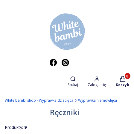
Otwórz wyszukiwarkę
Produkt
Szukaj
Zaloguj się
Koszyk
White bambi shop - Wyprawka dziecięca
Wyprawka niemowlęca
Ręczniki
Produkty:
9