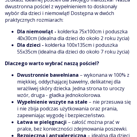
dwustronna pościel z wypełnieniem to doskonały
wybór dla dzieci i niemowląt! Dostępna w dwóch
praktycznych rozmiarach:
Dla niemowląt -
kołderka 75x100cm i poduszka
40x30cm (idealna dla dzieci do około 2 roku życia)
Dla dzieci -
kołderka 100x135cm i poduszka
55x35cm (idealna dla dzieci do około 7 roku życia)
Dlaczego warto wybrać naszą pościel?
Dwustronnie bawełniana
– wykonana w 100% z
miękkiej, oddychającej bawełny, delikatnej dla
wrażliwej skóry dziecka. Jedna strona to uroczy
wzór, druga - gładka jednokolorowa.
Wypełnienie wszyte na stałe
– nie przesuwa się
i nie zbija podczas użytkowania oraz prania,
zapewniając wygodę i bezpieczeństwo.
Łatwa w pielęgnacji
– całość można prać w
pralce, bez konieczności zdejmowania poszewki.
Bezpieczna i antyalergiczna
– idealna dla dzieci