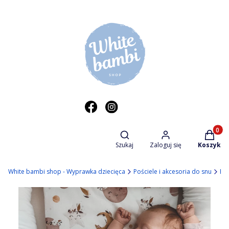
Otwórz wyszukiwarkę
Produkt
Szukaj
Zaloguj się
Koszyk
White bambi shop - Wyprawka dziecięca
Pościele i akcesoria do snu
Poś