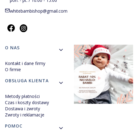
pon. - pt. / 10:00 - 15:00
whitebambishop@gmail.com
Linki w stopce
O NAS
Kontakt i dane firmy
O firmie
OBSŁUGA KLIENTA
Metody płatności
Czas i koszty dostawy
Dostawa i zwroty
Zwroty i reklamacje
POMOC