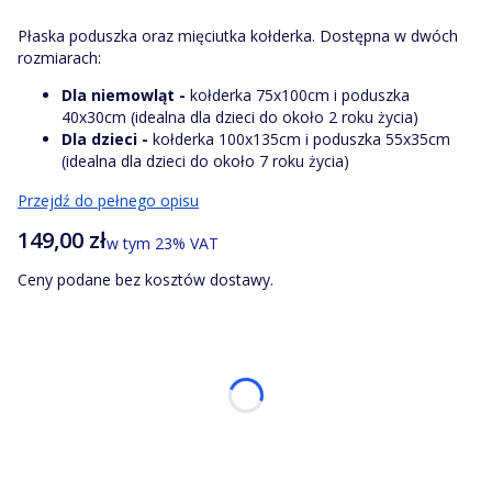
Płaska poduszka oraz mięciutka kołderka. Dostępna w dwóch
rozmiarach:
Dla niemowląt -
kołderka 75x100cm i poduszka
40x30cm (idealna dla dzieci do około 2 roku życia)
Dla dzieci -
kołderka 100x135cm i poduszka 55x35cm
(idealna dla dzieci do około 7 roku życia)
Przejdź do pełnego opisu
Cena
149,00 zł
w tym 23% VAT
w tym
23%
VAT
Ceny podane bez kosztów dostawy.
Wybierz wariant produktu:
Poszczególne warianty mogą różnić się ceną
*
Rozmiar
Wybierz