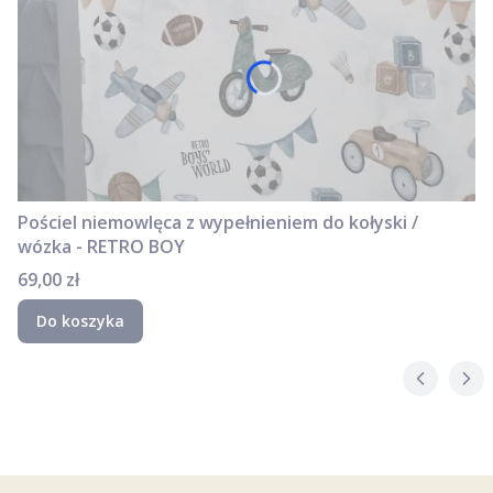
Pościel niemowlęca z wypełnieniem do kołyski /
wózka - RETRO BOY
Cena
69,00 zł
Do koszyka