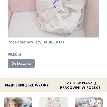
Rożek niemowlęcy BABIE LATO
Cena
99,00 zł
Do koszyka
SZYTE W NASZEJ
NAJPIĘKNIEJSZE WZORY
PRACOWNI W POLSCE