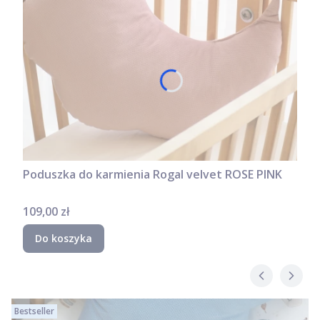
Poduszka do karmienia Rogal velvet ROSE PINK
Cena
109,00 zł
Do koszyka
Bestseller